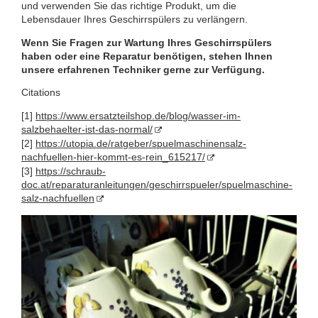
und verwenden Sie das richtige Produkt, um die
Lebensdauer Ihres Geschirrspülers zu verlängern.
Wenn Sie Fragen zur Wartung Ihres Geschirrspülers
haben oder eine Reparatur benötigen, stehen Ihnen
unsere erfahrenen Techniker gerne zur Verfügung.
Citations
[1]
https://www.ersatzteilshop.de/blog/wasser-im-
salzbehaelter-ist-das-normal/
[2]
https://utopia.de/ratgeber/spuelmaschinensalz-
nachfuellen-hier-kommt-es-rein_615217/
[3]
https://schraub-
doc.at/reparaturanleitungen/geschirrspueler/spuelmaschine-
salz-nachfuellen