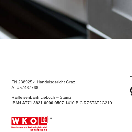
D
FN 238925k, Handelsgericht Graz
ATU57437768
Raiffeisenbank Lieboch – Stainz
IBAN
AT71 3821 0000 0507 1410
BIC RZSTAT2G210