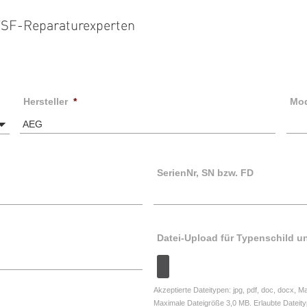
 TSF-Reparaturexperten
Hersteller
*
Mo
SerienNr, SN bzw. FD
Datei-Upload für Typenschild 
Akzeptierte Dateitypen: jpg, pdf, doc, docx, 
Maximale Dateigröße 3,0 MB. Erlaubte Date