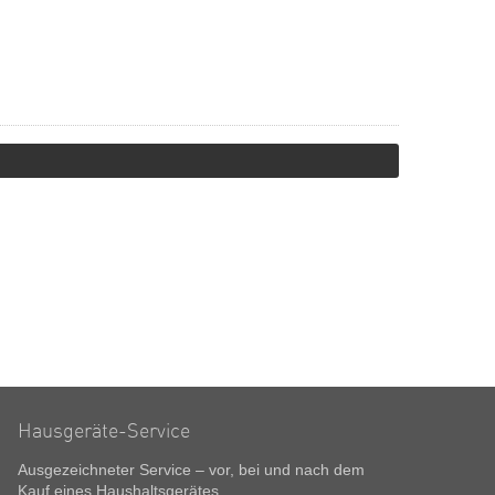
Hausgeräte-Service
Ausgezeichneter Service – vor, bei und nach dem
Kauf eines Haushaltsgerätes.