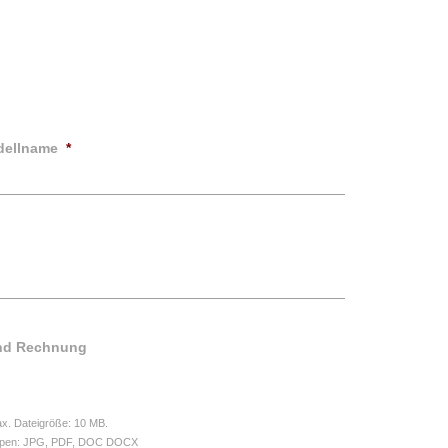
dellname
*
und Rechnung
Max. Dateigröße: 10 MB.
itypen: JPG, PDF, DOC DOCX