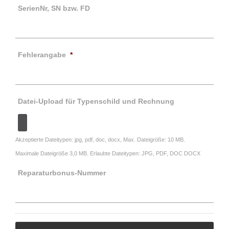
SerienNr, SN bzw. FD
Fehlerangabe
*
Datei-Upload für Typenschild und Rechnung
Akzeptierte Dateitypen: jpg, pdf, doc, docx, Max. Dateigröße: 10 MB.
Maximale Dateigröße 3,0 MB. Erlaubte Dateitypen: JPG, PDF, DOC DOCX
Reparaturbonus-Nummer