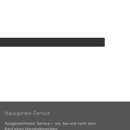
Hausgeräte-Service
Ausgezeichneter Service – vor, bei und nach dem
Kauf eines Haushaltsgerätes.