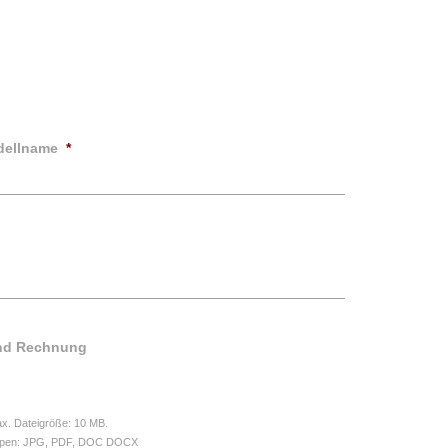
dellname
*
und Rechnung
Max. Dateigröße: 10 MB.
itypen: JPG, PDF, DOC DOCX