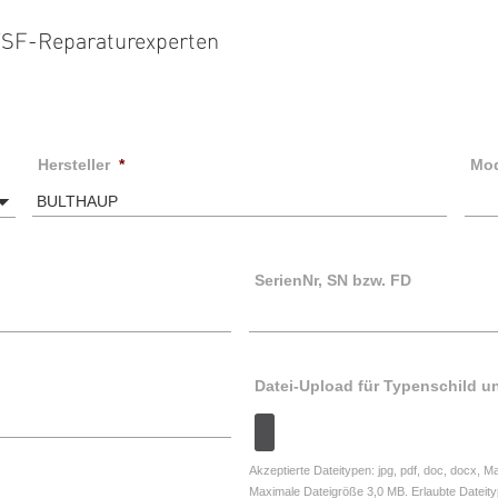
 TSF-Reparaturexperten
Hersteller
*
Mo
SerienNr, SN bzw. FD
Datei-Upload für Typenschild 
Akzeptierte Dateitypen: jpg, pdf, doc, docx, 
Maximale Dateigröße 3,0 MB. Erlaubte Date